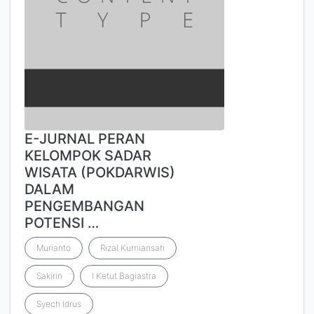
E-JURNAL PERAN
KELOMPOK SADAR
WISATA (POKDARWIS)
DALAM
PENGEMBANGAN
POTENSI …
Murianto
Rizal Kurniansah
Sakirin
I Ketut Bagiastra
Syech Idrus