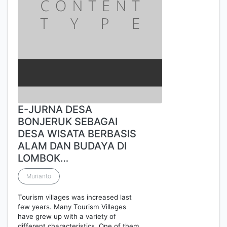
E-JURNA DESA
BONJERUK SEBAGAI
DESA WISATA BERBASIS
ALAM DAN BUDAYA DI
LOMBOK…
Murianto
Tourism villages was increased last
few years. Many Tourism Villages
have grew up with a variety of
different characteristics. One of them