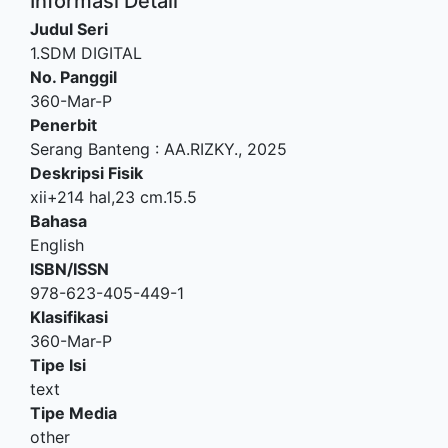
Informasi Detail
Judul Seri
1.SDM DIGITAL
No. Panggil
360-Mar-P
Penerbit
Serang Banteng
:
AA.RIZKY
.,
2025
Deskripsi Fisik
xii+214 hal,23 cm.15.5
Bahasa
English
ISBN/ISSN
978-623-405-449-1
Klasifikasi
360-Mar-P
Tipe Isi
text
Tipe Media
other