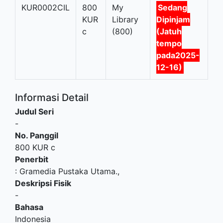
KUR0002CIL
800
My
Sedang
KUR
Library
Dipinjam
c
(800)
(Jatuh
tempo
pada2025-
12-16)
Informasi Detail
Judul Seri
-
No. Panggil
800 KUR c
Penerbit
:
Gramedia Pustaka Utama
.,
Deskripsi Fisik
-
Bahasa
Indonesia