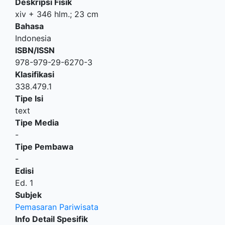
Deskripsi Fisik
xiv + 346 hlm.; 23 cm
Bahasa
Indonesia
ISBN/ISSN
978-979-29-6270-3
Klasifikasi
338.479.1
Tipe Isi
text
Tipe Media
-
Tipe Pembawa
-
Edisi
Ed. 1
Subjek
Pemasaran Pariwisata
Info Detail Spesifik