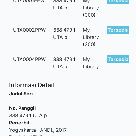
UTA0001PPW
338.479.1
My
Tersedia
UTA p
Library
(300)
UTA0002PPW
338.479.1
My
Tersedia
UTA p
Library
(300)
UTA0004PPW
338.479.1
My
Tersedia
UTA p
Library
Informasi Detail
Judul Seri
-
No. Panggil
338.479.1 UTA p
Penerbit
Yogyakarta
:
ANDI
.,
2017