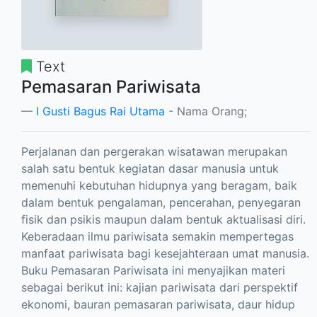
Text
Pemasaran Pariwisata
I Gusti Bagus Rai Utama
- Nama Orang;
Perjalanan dan pergerakan wisatawan merupakan
salah satu bentuk kegiatan dasar manusia untuk
memenuhi kebutuhan hidupnya yang beragam, baik
dalam bentuk pengalaman, pencerahan, penyegaran
fisik dan psikis maupun dalam bentuk aktualisasi diri.
Keberadaan ilmu pariwisata semakin mempertegas
manfaat pariwisata bagi kesejahteraan umat manusia.
Buku Pemasaran Pariwisata ini menyajikan materi
sebagai berikut ini: kajian pariwisata dari perspektif
ekonomi, bauran pemasaran pariwisata, daur hidup