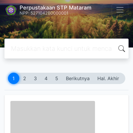
Perpustakaan STP Mataram
NPP: 5271042B0000001
1
2
3
4
5
Berikutnya
Hal. Akhir