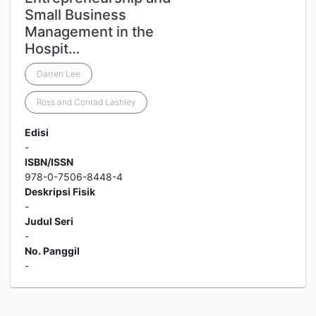
Small Business
Management in the
Hospit…
Darren Lee
Ross and Conrad Lashley
Edisi
-
ISBN/ISSN
978-0-7506-8448-4
Deskripsi Fisik
-
Judul Seri
-
No. Panggil
-